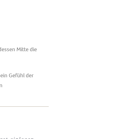
dessen Mitte die
in Gefühl der
in
ast einlegen