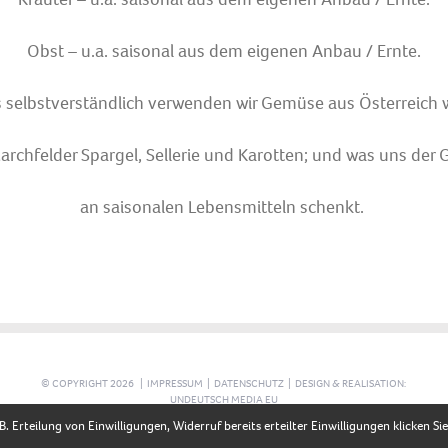
Obst – u.a. saisonal aus dem eigenen Anbau / Ernte.
s selbstverständlich verwenden wir Gemüse aus Österreich w
rchfelder Spargel, Sellerie und Karotten; und was uns der 
an saisonalen Lebensmitteln schenkt.
© COPYRIGHT
2026 |
IMPRESSUM
|
DATENSCHUTZ
|
DESIGN & REALISATION:
UNDEUTSCH MEDIA EU
 Erteilung von Einwilligungen, Widerruf bereits erteilter Einwilligungen klicken S