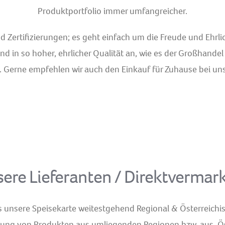
Produktportfolio immer umfangreicher.
nd Zertifizierungen; es geht einfach um die Freude und Ehr
und in so hoher, ehrlicher Qualität an, wie es der Großhandel
r. Gerne empfehlen wir auch den Einkauf für Zuhause bei u
ere Lieferanten / Direktvermar
 unsere Speisekarte weitestgehend Regional & Österreichis
ndung von Produkten aus umliegenden Regionen,bzw. aus Ö