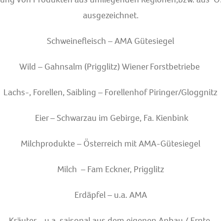
ausgezeichnet.
Schweinefleisch – AMA Gütesiegel
Wild – Gahnsalm (Prigglitz) Wiener Forstbetriebe
Lachs-, Forellen, Saibling – Forellenhof Piringer/Gloggnitz
Eier – Schwarzau im Gebirge, Fa. Kienbink
Milchprodukte – Österreich mit AMA-Gütesiegel
Milch – Fam Eckner, Prigglitz
Erdäpfel – u.a. AMA
Kräuter – u.a. saisonal aus dem eigenen Anbau / Ernte.