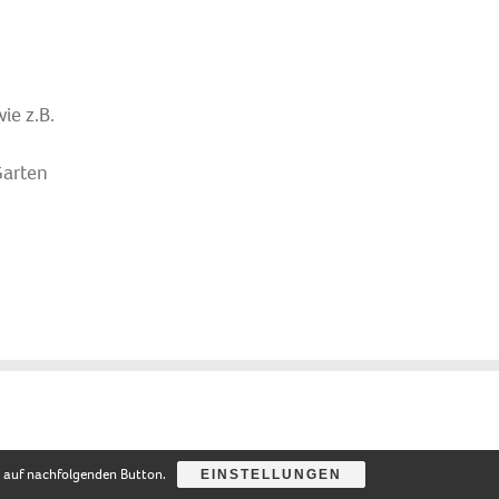
ie z.B.
Garten
ie auf nachfolgenden Button.
EINSTELLUNGEN