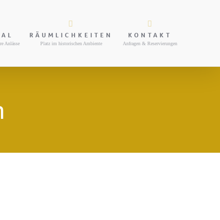
NAL
RÄUMLICHKEITEN
KONTAKT
re Anlässe
Platz im historischen Ambiente
Anfragen & Reservierungen
n